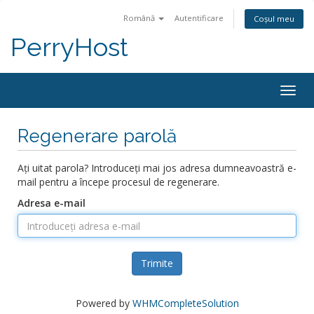
Română
Autentificare
Coșul meu
PerryHost
Togg
navig
Regenerare parolă
Ați uitat parola? Introduceți mai jos adresa dumneavoastră e-
mail pentru a începe procesul de regenerare.
Adresa e-mail
Trimite
Powered by
WHMCompleteSolution