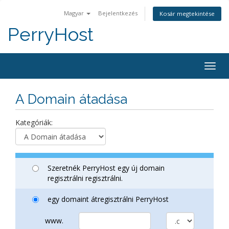
Magyar
Bejelentkezés
Kosár megtekintése
PerryHost
Togg
navig
A Domain átadása
Kategóriák:
Szeretnék PerryHost egy új domain
regisztrálni regisztrálni.
egy domaint átregisztrálni PerryHost
www.