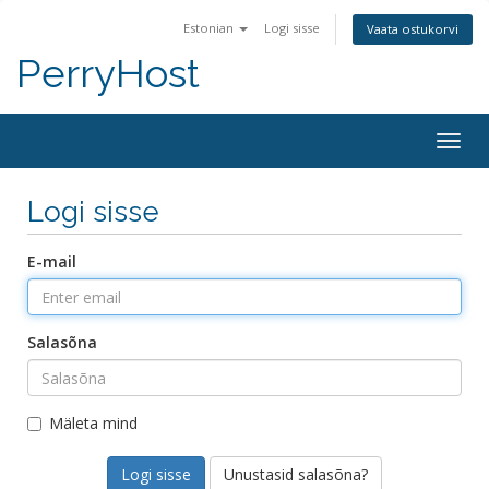
Estonian
Logi sisse
Vaata ostukorvi
PerryHost
Togg
navig
Logi sisse
E-mail
Salasõna
Mäleta mind
Unustasid salasõna?