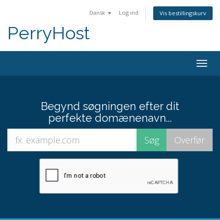
Dansk
Log ind
Vis bestillingskurv
PerryHost
Togg
navig
Begynd søgningen efter dit
perfekte domænenavn...